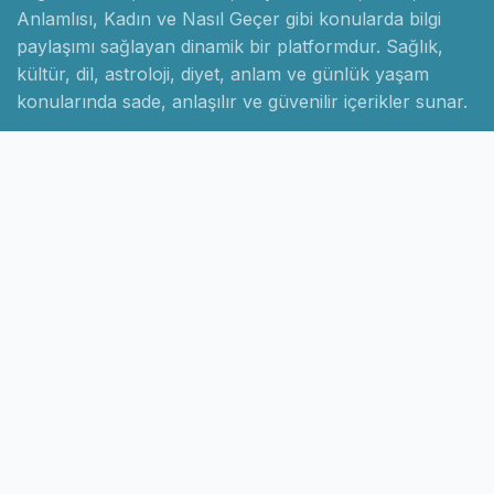
Anlamlısı, Kadın ve Nasıl Geçer gibi konularda bilgi
paylaşımı sağlayan dinamik bir platformdur. Sağlık,
kültür, dil, astroloji, diyet, anlam ve günlük yaşam
konularında sade, anlaşılır ve güvenilir içerikler sunar.
Hızlı Linkler
Ana Sayfa
Hakkımızda
İletişim
Gizlilik Politikası
Sayfalar