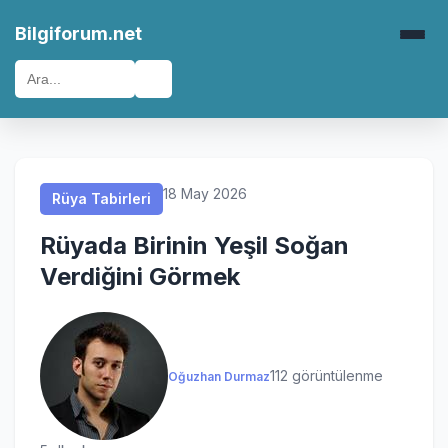
Rüya Tabirleri
Rüya Tabirleri
Rüya Tabirleri
Rüya Tabirleri
Bilgiforum.net
🔍
18 May 2026
Rüya Tabirleri
Rüyada Birinin Yeşil Soğan
Verdiğini Görmek
112 görüntülenme
Oğuzhan Durmaz