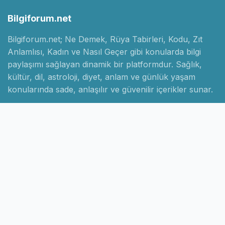
Bilgiforum.net
Bilgiforum.net; Ne Demek, Rüya Tabirleri, Kodu, Zıt
Anlamlısı, Kadın ve Nasıl Geçer gibi konularda bilgi
paylaşımı sağlayan dinamik bir platformdur. Sağlık,
kültür, dil, astroloji, diyet, anlam ve günlük yaşam
konularında sade, anlaşılır ve güvenilir içerikler sunar.
Hızlı Linkler
Ana Sayfa
Hakkımızda
İletişim
Gizlilik Politikası