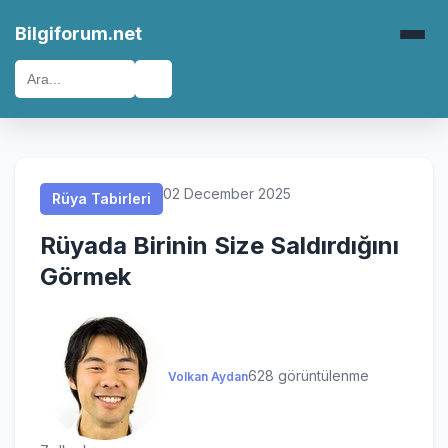
Rüya Tabirleri
Rüya Tabirleri
Rüya Tabirleri
Rüya Tabirleri
Bilgiforum.net
🔍
02 December 2025
Rüya Tabirleri
Rüyada Birinin Size Saldırdığını
Görmek
628 görüntülenme
Volkan Aydan